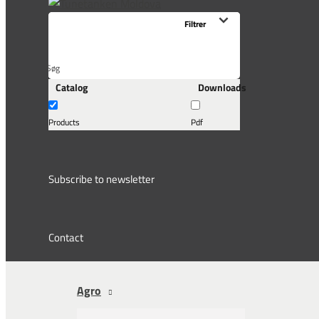
Søg
Catalog
Downloads
her...
Products
Pdf
Subscribe to newsletter
Contact
Agro