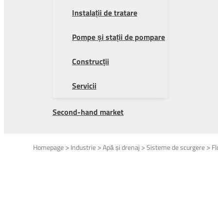
Instalații de tratare
Pompe și stații de pompare
Construcții
Servicii
Second-hand market
>
>
>
>
Homepage
Industrie
Apă și drenaj
Sisteme de scurgere
Fl