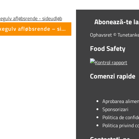
Abonează-te la
Vaskegulv afløbsrende – sideudløb
Ophavsret © Tunetanken
Food Safety
Comenzi rapide
Aprobarea alimen
Sponsorizari
Politica de confid
Politica privind c