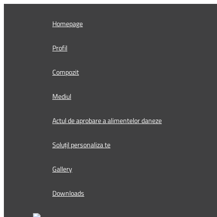
Skip
to
Homepage
content
Profil
Compozit
Mediul
Actul de aprobare a alimentelor daneze
Soluțil personaliza te
Gallery
Downloads