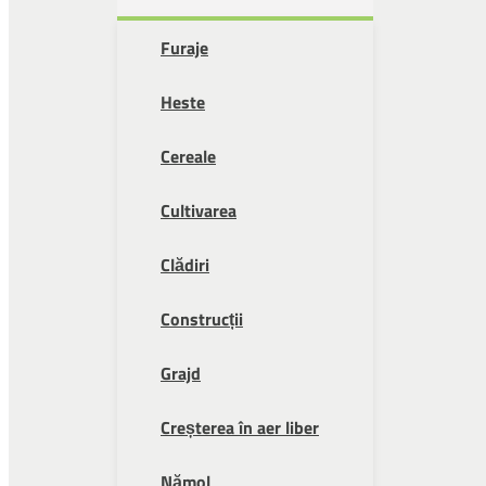
Furaje
Heste
Cereale
Cultivarea
Clădiri
Construcții
Grajd
Creșterea în aer liber
Nămol