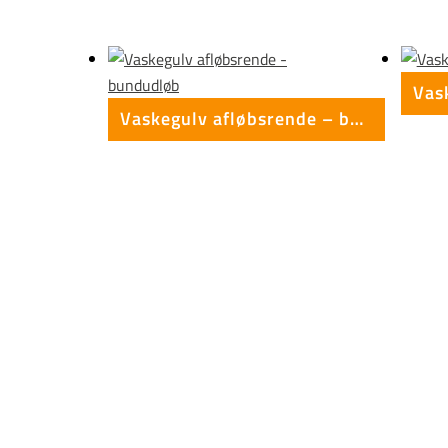
Vaskegulv afløbsrende – bundudløb