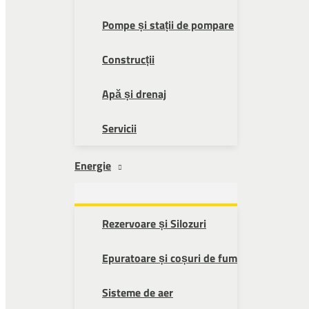
Pompe și stații de pompare
Construcții
Apă și drenaj
Servicii
Energie
Rezervoare și Silozuri
Epuratoare și coșuri de fum
Sisteme de aer