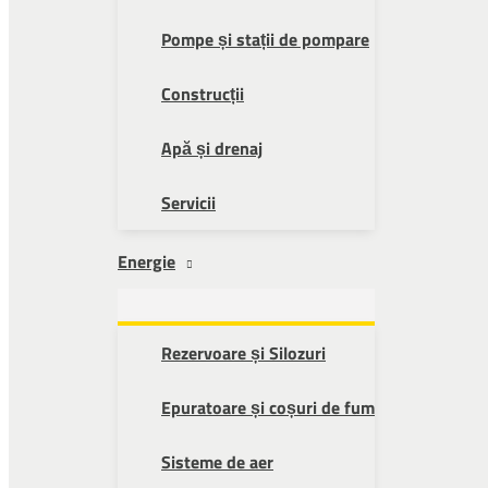
Pompe și stații de pompare
Construcții
Apă și drenaj
Servicii
Energie
Rezervoare și Silozuri
Epuratoare și coșuri de fum
Sisteme de aer