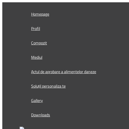
Skip
to
Homepage
content
Profil
Compozit
Mediul
Actul de aprobare a alimentelor daneze
Soluțil personaliza te
Gallery
Downloads