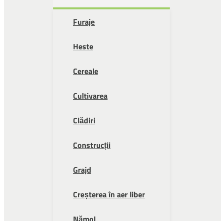
Furaje
Heste
Cereale
Cultivarea
Clădiri
Construcții
Grajd
Creșterea în aer liber
Nămol