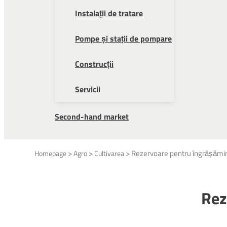
Instalații de tratare
Pompe și stații de pompare
Construcții
Servicii
Second-hand market
>
>
>
Rezervoare pentru îngrășămin
Homepage
Agro
Cultivarea
Rez