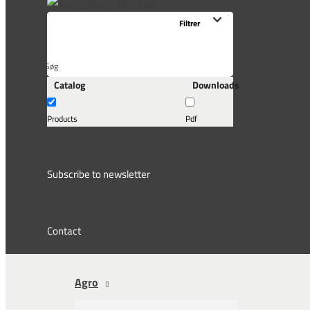
Søg
Catalog
Downloads
her...
Products
Pdf
Subscribe to newsletter
Contact
Agro