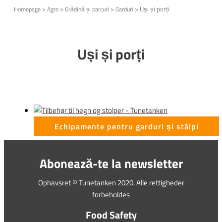
>
>
>
>
Uși și porți
Homepage
Agro
Grădină și parcuri
Garduri
Uși și porți
Echipamente pentru garduri și stâlpi
Abonează-te la newsletter
Ophavsret © Tunetanken 2020. Alle rettigheder
forbeholdes
Food Safety