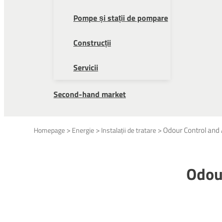
Pompe și stații de pompare
Construcții
Servicii
Second-hand market
>
>
>
Odour Control and 
Homepage
Energie
Instalații de tratare
Odour