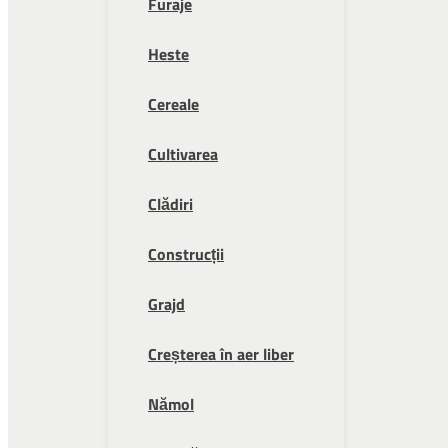
Furaje
Heste
Cereale
Cultivarea
Clădiri
Construcții
Grajd
Creșterea în aer liber
Nămol