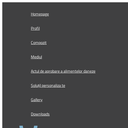
Skip
to
Homepage
content
Profil
Compozit
Mediul
Actul de aprobare a alimentelor daneze
Soluțil personaliza te
Gallery
Downloads