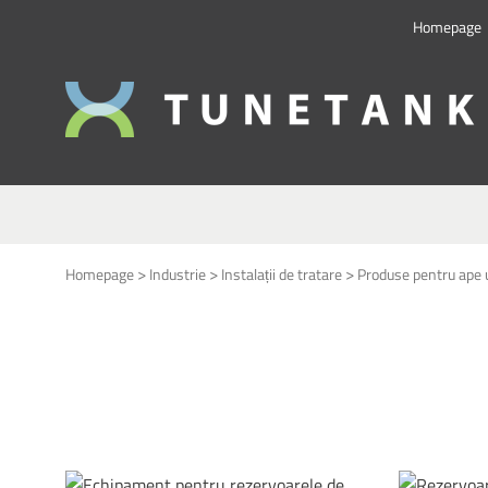
Homepage
This form is temporarily unavailable.
>
>
>
Homepage
Industrie
Instalații de tratare
Produse pentru ape 