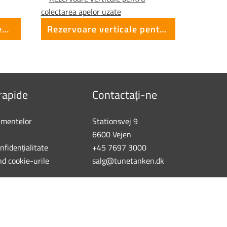
Rezervoare orizontale pentru colectarea apelor uzate
Rezervoare verticale pentru colectarea apelor uzate
rapide
Contactați-ne
imentelor
Stationsvej 9
6600 Vejen
onfidențialitate
+45 7697 3000
ind cookie-urile
salg@tunetanken.dk