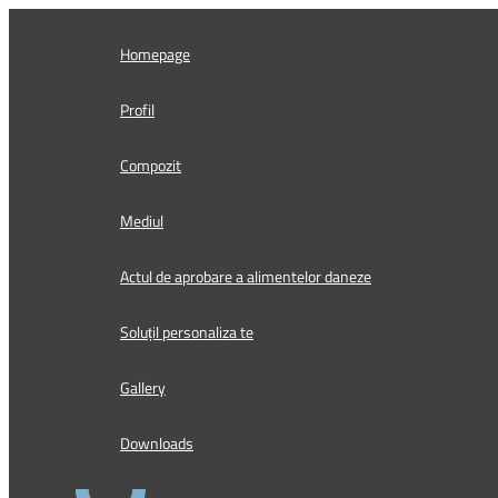
Skip
to
Homepage
content
Profil
Compozit
Mediul
Actul de aprobare a alimentelor daneze
Soluțil personaliza te
Gallery
Downloads