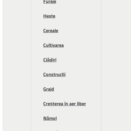
Furaje
Heste
Cereale
Cultivarea
Clădiri
Construcții
Grajd
Creșterea în aer liber
Nămol