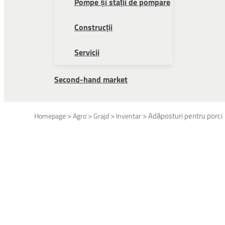
Pompe și stații de pompare
Construcții
Servicii
Second-hand market
>
>
>
>
Adăposturi pentru porci
Homepage
Agro
Grajd
Inventar