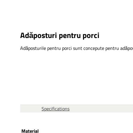
Adăposturi pentru porci
Adăposturile pentru porci sunt concepute pentru adăpost
This form is temporarily unavailable.
Specifications
Material