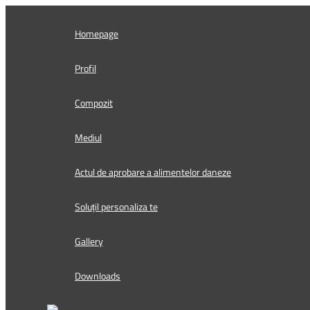
Skip
to
Homepage
content
Profil
Compozit
Mediul
Actul de aprobare a alimentelor daneze
Soluțil personaliza te
Gallery
Downloads