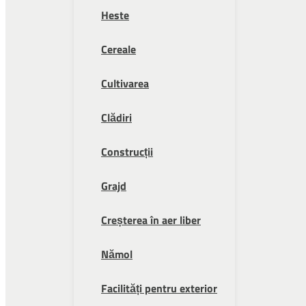
Heste
Cereale
Cultivarea
Clădiri
Construcții
Grajd
Creșterea în aer liber
Nămol
Facilități pentru exterior