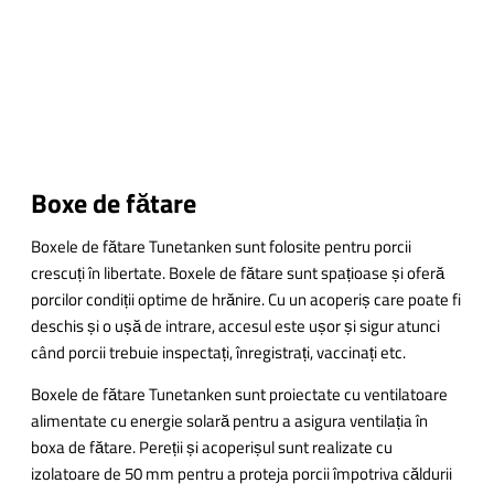
Boxe de fătare
Boxele de fătare Tunetanken sunt folosite pentru porcii
crescuți în libertate. Boxele de fătare sunt spațioase și oferă
porcilor condiții optime de hrănire. Cu un acoperiș care poate fi
deschis și o ușă de intrare, accesul este ușor și sigur atunci
când porcii trebuie inspectați, înregistrați, vaccinați etc.
Boxele de fătare Tunetanken sunt proiectate cu ventilatoare
alimentate cu energie solară pentru a asigura ventilația în
boxa de fătare. Pereții și acoperișul sunt realizate cu
izolatoare de 50 mm pentru a proteja porcii împotriva căldurii