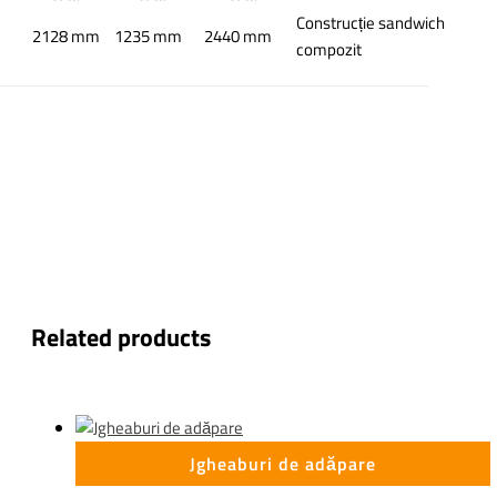
Construcție sandwich
2128 mm
1235 mm
2440 mm
compozit
Related products
Jgheaburi de adăpare