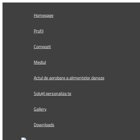
Skip
to
Homepage
content
Profil
Compozit
Mediul
Actul de aprobare a alimentelor daneze
Soluțil personaliza te
Gallery
Downloads