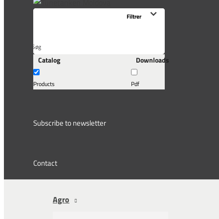
Søg
Catalog
Downloads
her...
Products
Pdf
Subscribe to newsletter
Contact
Agro