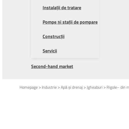
Instalații de tratare
Pompe și stații de pompare
Construcții
Servicii
Second-hand market
>
>
>
>
Homepage
Industrie
Apă și drenaj
Jgheaburi
Rigole– din m