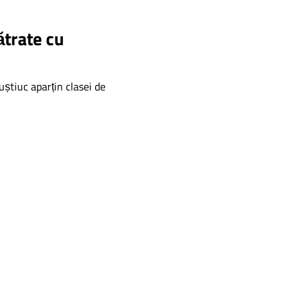
ătrate cu
știuc aparțin clasei de