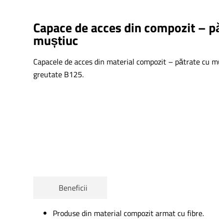
Capace de acces din compozit – p
muștiuc
Capacele de acces din material compozit – pătrate cu mu
greutate B125.
This form is temporarily unavailable.
Beneficii
Produse din material compozit armat cu fibre.