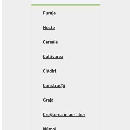
Furaje
Heste
Cereale
Cultivarea
Clădiri
Construcții
Grajd
Creșterea în aer liber
Nămol