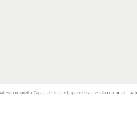
>
>
Capace de acces din compozit – păt
aterial compozit
Capace de acces