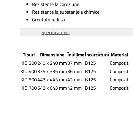
Rezistente la coroziune.
Rezistente la substanțele chimice.
Greutate redusă.
Specifications
Tipuri
Dimensiune
Înălțime
Încărcătură
Material
KIO 300
240 x 240 mm
37 mm
B125
Compozit
KIO 400
335 x 335 mm
36 mm
B125
Compozit
KIO 500
443 x 443 mm
42 mm
B125
Compozit
KIO 700
643 x 643 mm
42 mm
B125
Compozit