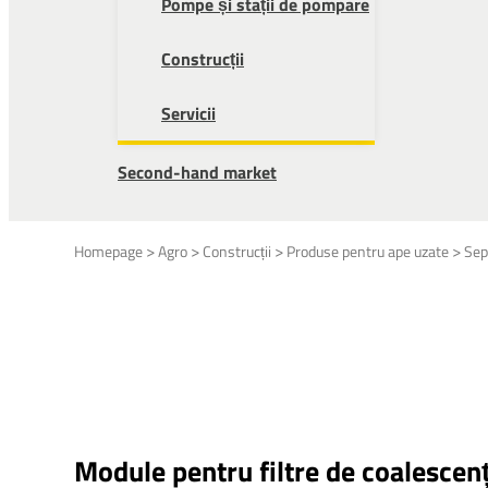
Pompe și stații de pompare
Construcții
Servicii
Second-hand market
>
>
>
>
Homepage
Agro
Construcții
Produse pentru ape uzate
Sep
Module pentru filtre de coalescen