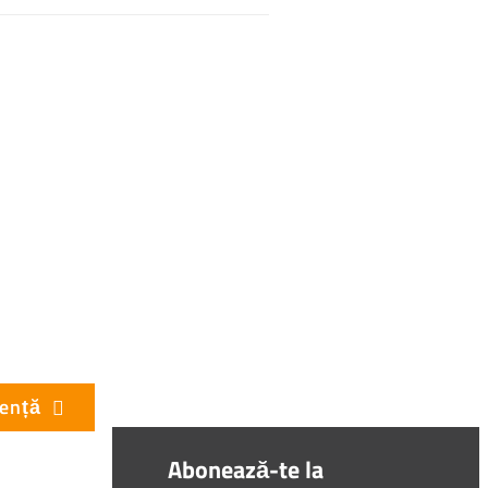
cență
Abonează-te la