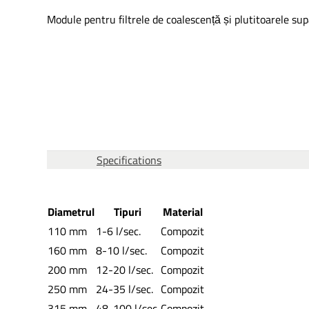
Module pentru filtrele de coalescență și plutitoarele sup
This form is temporarily unavailable.
Specifications
Diametrul
Tipuri
Material
110 mm
1-6 l/sec.
Compozit
160 mm
8-10 l/sec.
Compozit
200 mm
12-20 l/sec.
Compozit
250 mm
24-35 l/sec.
Compozit
315 mm
48-100 l/sec.
Compozit