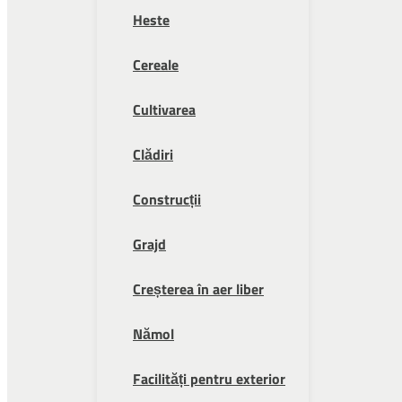
Heste
Cereale
Cultivarea
Clădiri
Construcții
Grajd
Creșterea în aer liber
Nămol
Facilități pentru exterior