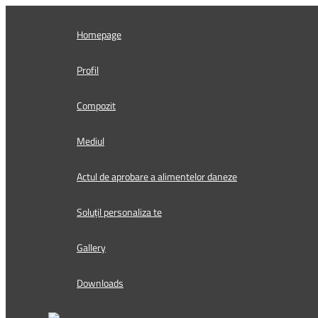
Skip
to
Homepage
content
Profil
Compozit
Mediul
Actul de aprobare a alimentelor daneze
Soluțil personaliza te
Gallery
Downloads