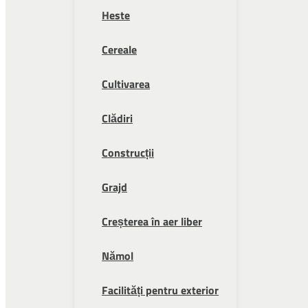
Heste
Cereale
Cultivarea
Clădiri
Construcții
Grajd
Creșterea în aer liber
Nămol
Facilități pentru exterior