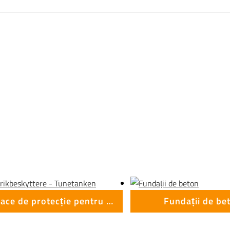
Capace de protecție pentru șuruburi și piulițe
Fundații de be