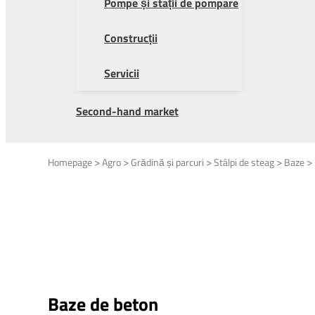
Pompe și stații de pompare
Construcții
Servicii
Second-hand market
>
>
>
>
>
Homepage
Agro
Grădină și parcuri
Stâlpi de steag
Baze
Baze de beton