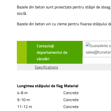
Bazele din beton sunt proiectate pentru stâlpii de stea
sticlă.
Bazele din beton vin cu cleme pentru fixarea stâlpului d
Contactați
departamentul de
vânzări
Specifications
Lungimea stâlpului de flag
Material
4-8 m
Concrete
9-10 m
Concrete
11-12 m
Concrete