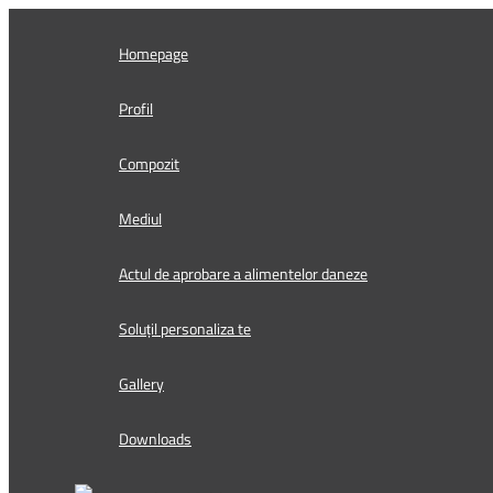
Skip
to
Homepage
content
Profil
Compozit
Mediul
Actul de aprobare a alimentelor daneze
Soluțil personaliza te
Gallery
Downloads