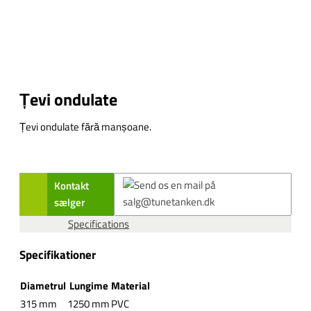
Țevi ondulate
Țevi ondulate fără manșoane.
Kontakt
sælger
Specifications
Specifikationer
Diametrul
Lungime
Material
315 mm
1250 mm
PVC