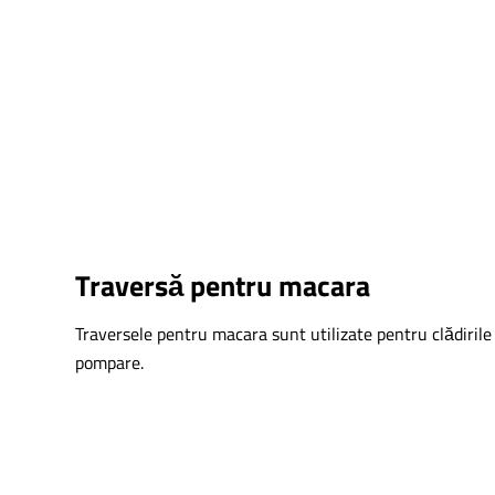
Traversă pentru macara
Traversele pentru macara
sunt utilizate pentru clădirile 
pompare.
This form is temporarily unavailable.