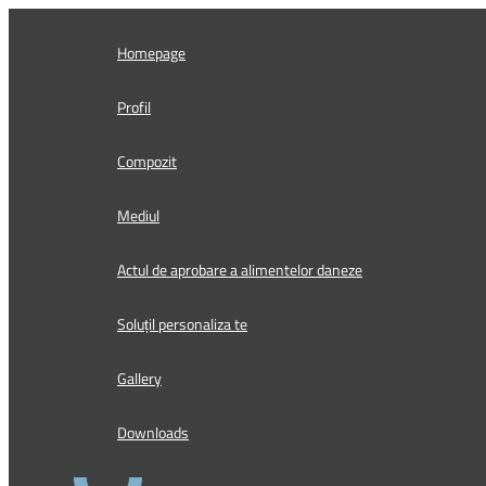
Skip
to
Homepage
content
Profil
Compozit
Mediul
Actul de aprobare a alimentelor daneze
Soluțil personaliza te
Gallery
Downloads