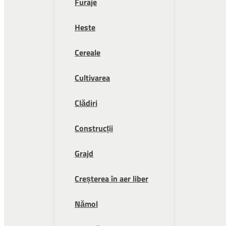
Furaje
Heste
Cereale
Cultivarea
Clădiri
Construcții
Grajd
Creșterea în aer liber
Nămol