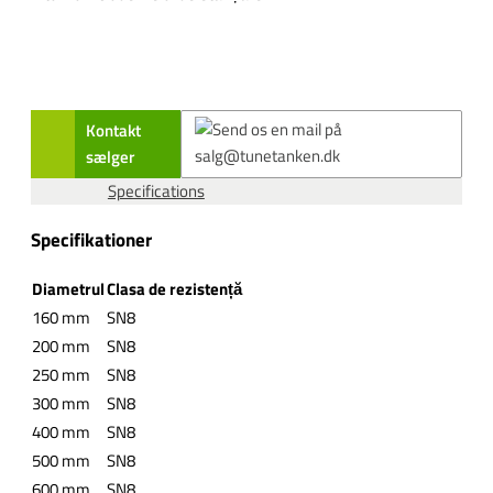
Kontakt
sælger
Specifications
Specifikationer
Diametrul
Clasa de rezistență
160 mm
SN8
200 mm
SN8
250 mm
SN8
300 mm
SN8
400 mm
SN8
500 mm
SN8
600 mm
SN8