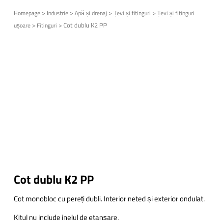
>
>
>
>
Homepage
Industrie
Apă și drenaj
Țevi și fitinguri
Țevi și fitinguri
>
>
Cot dublu K2 PP
ușoare
Fitinguri
Cot dublu K2 PP
Cot monobloc cu pereți dubli. Interior neted și exterior ondulat.
Kitul nu include inelul de etanșare.