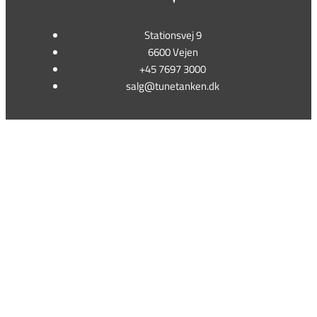
Stationsvej 9
6600 Vejen
+45 7697 3000
salg@tunetanken.dk
This form is temporarily unavailable.