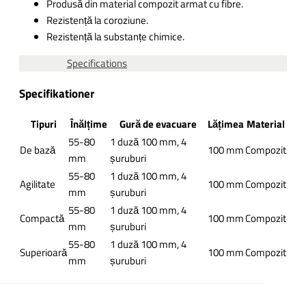
Produsă din material compozit armat cu fibre.
Rezistență la coroziune.
Rezistență la substanțe chimice.
Specifications
Specifikationer
Tipuri
Înălțime
Gură de evacuare
Lățimea
Material
55-80
1 duză 100 mm, 4
De bază
100 mm
Compozit
mm
șuruburi
55-80
1 duză 100 mm, 4
Agilitate
100 mm
Compozit
mm
șuruburi
55-80
1 duză 100 mm, 4
Compactă
100 mm
Compozit
mm
șuruburi
55-80
1 duză 100 mm, 4
Superioară
100 mm
Compozit
mm
șuruburi