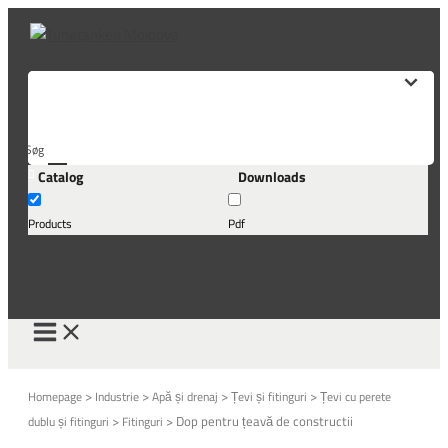
Skip
to
content
Søg
Catalog
Downloads
her...
Products
Pdf
>
>
>
>
Homepage
Industrie
Apă și drenaj
Țevi și fitinguri
Țevi cu perete
>
>
Dop pentru țeavă de constructii
dublu și fitinguri
Fitinguri