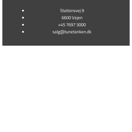
Stationsvej 9
6600 Vejen
+45 7697 3000
salg@tunetanken.dk
This form is temporarily unavailable.