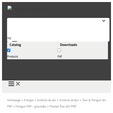
Skip
to
content
Søg
Catalog
Downloads
her...
Products
Pdf
>
>
>
>
Homepage
Energie
Sisteme de aer
Sisteme de țevi
Țevi și fitinguri din
>
>
Flanșe fixe din FRP
FRP
Fitinguri FRP - gravitație