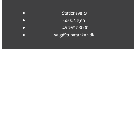
Stationsvej 9
6600 Vejen
+45 7697 3000
salg@tunetanken.dk
This form is temporarily unavailable.