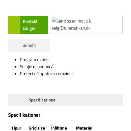
Kontakt
sælger
Beneficii
Program extins.
Soluție economică.
Protecție împotriva coroziunii.
Specifications
Specifikationer
Tipuri
Grid size
Înălțime
Material