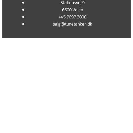
Stationsvej 9
6600 Vejen
+45 7697 3000
salg@tunetanken.dk
This form is temporarily unavailable.