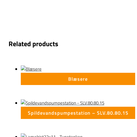
Related products
Blæsere
Spildevandspumpestation – SLV.80.80.15