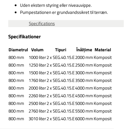
Uden ekstern styring eller niveauvippe.
Pumpestationen er grundvandssikret til terræn.
Specifications
Specifikationer
Diametrul
Volum
Tipuri
Înălțime
Material
800 mm
1000 liter
2 x SEG.40.15.E
2000 mm
Komposit
800 mm
1250 liter
2 x SEG.40.15.E
2500 mm
Komposit
800 mm
1500 liter
2 x SEG.40.15.E
3000 mm
Komposit
800 mm
1760 liter
2 x SEG.40.15.E
3500 mm
Komposit
800 mm
2000 liter
2 x SEG.40.15.E
4000 mm
Komposit
800 mm
2260 liter
2 x SEG.40.15.E
4500 mm
Komposit
800 mm
2500 liter
2 x SEG.40.15.E
5000 mm
Komposit
800 mm
2760 liter
2 x SEG.40.15.E
5500 mm
Komposit
800 mm
3010 liter
2 x SEG.40.15.E
6000 mm
Komposit