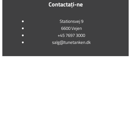
Contactați-ne
Stationsvej 9
6600 Vejen
+45 7697 3000
salg@tunetanken.dk
This form is temporarily unavailable.