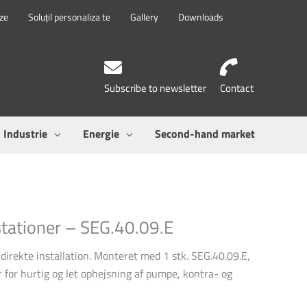
eze
Soluțil personaliza te
Gallery
Downloads
Subscribe to newsletter
Contact
Industrie
Energie
Second-hand market
tationer – SEG.40.09.E
direkte installation. Monteret med 1 stk. SEG.40.09.E,
 for hurtig og let ophejsning af pumpe, kontra- og