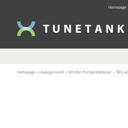
Homepage
This form is temporarily unavailable.
This form is temporarily unavailable.
>
>
Grinder Pumpestationer – SEG.40
Homepage
Ukategoriseret