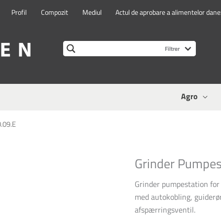
Profil
Compozit
Mediul
Actul de aprobare a alimentelor dan
Agro
.09.E
Grinder Pumpes
Grinder pumpestation for 
med autokobling, guiderør
afspærringsventil.