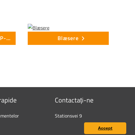
Grinder pumpestation SP-DXG 25-11
Blæsere
rapide
Contactați-ne
imentelor
Stationsvej 9
6600 Vejen
Accept
onfidențialitate
+45 7697 3000