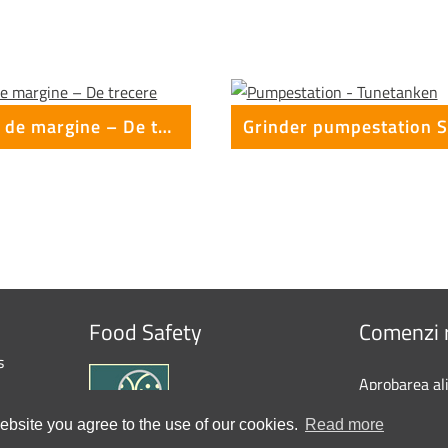
Borduri de margine – De trecere
Food Safety
Comenzi 
s
Aprobarea al
Sponsorizari
bsite you agree to the use of our cookies.
Read more
Politica de c