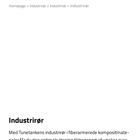
>
>
>
Industrirør
Homepage
Industrirør
Industrirør
Industrirør
Med Tu­ne­tan­kens industrirør i fi­be­rar­me­re­de kom­po­sit­ma­te­
ri­a­ler får du den op­ti­ma­le løs­ning til trans­port af væ­sker over