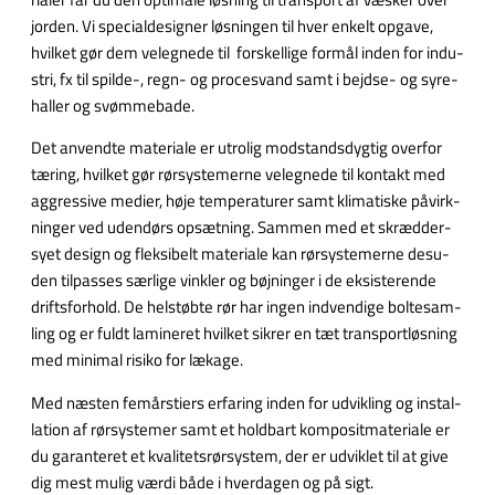
jor­den. Vi spe­ci­al­de­sig­ner løs­nin­gen til hver en­kelt op­ga­ve,
hvil­ket gør dem vel­eg­ne­de til for­skel­li­ge for­mål in­den for in­du­
stri, fx til spil­de-, regn- og pro­cesvand samt i bejd­se- og sy­re­
hal­ler og svøm­me­ba­de.
Det an­vend­te ma­te­ri­a­le er ut­ro­lig mod­stands­dyg­tig over­for
tæ­ring, hvil­ket gør rør­sy­ste­mer­ne vel­eg­ne­de til kon­takt med
ag­gres­si­ve me­di­er, høje tem­pe­ra­tu­rer samt kli­ma­ti­ske på­virk­
nin­ger ved uden­dørs op­sæt­ning. Sam­men med et skræd­der­
sy­et de­sign og flek­si­belt ma­te­ri­a­le kan rør­sy­ste­mer­ne des­u­
den til­pas­ses sær­li­ge vink­ler og bøj­nin­ger i de ek­si­ste­ren­de
drifts­for­hold. De hel­støb­te rør har in­gen ind­ven­di­ge bol­te­sam­
ling og er fuldt la­mi­ne­ret hvil­ket sik­rer en tæt trans­port­løs­ning
med mini­mal ri­si­ko for læka­ge.
Med næ­sten fe­mårs­ti­ers er­fa­ring in­den for ud­vik­ling og in­stal­
la­tion af rør­sy­ste­mer samt et hold­bart kom­po­sit­ma­te­ri­a­le er
du ga­ran­te­ret et kva­li­tets­rør­sy­stem, der er ud­vik­let til at give
dig mest mu­lig vær­di både i hver­da­gen og på sigt.