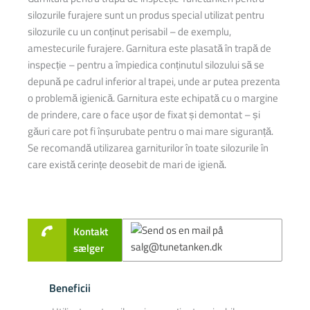
silozurile furajere sunt un produs special utilizat pentru
silozurile cu un conținut perisabil – de exemplu,
amestecurile furajere. Garnitura este plasată în trapă de
inspecție – pentru a împiedica conținutul silozului să se
depună pe cadrul inferior al trapei, unde ar putea prezenta
o problemă igienică. Garnitura este echipată cu o margine
de prindere, care o face ușor de fixat și demontat – și
găuri care pot fi înșurubate pentru o mai mare siguranță.
Se recomandă utilizarea garniturilor în toate silozurile în
care există cerințe deosebit de mari de igienă.
Kontakt
sælger
Beneficii