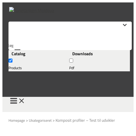
Skip
to
content
Søg
Catalog
Downloads
her...
Products
Pdf
>
>
Komposit profiler – Test til udvikler
Homepage
Ukategoriseret