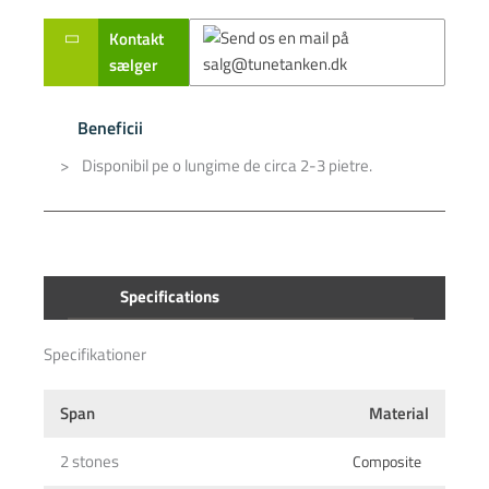
Kontakt
sælger
Beneficii
Disponibil pe o lungime de circa 2-3 pietre.
This form is temporarily unavailable.
This form is temporarily unavailable.
Specifications
Specifikationer
Span
Material
2 stones
Composite