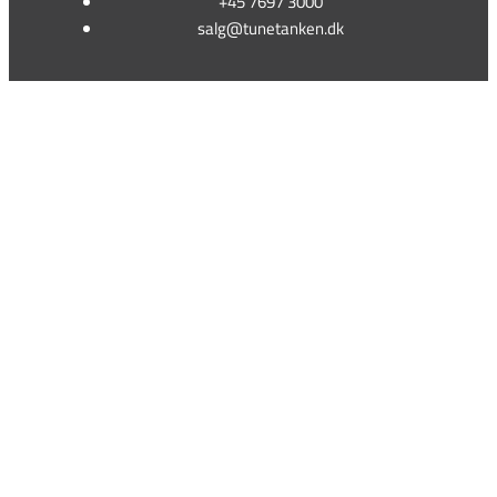
+45 7697 3000
salg@tunetanken.dk
This form is temporarily unavailable.