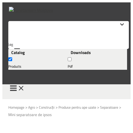
Skip
to
content
Søg
Catalog
Downloads
her...
Products
Pdf
>
>
>
>
>
Homepage
Agro
Construcții
Produse pentru ape uzate
Separatoare
Mini separatoare de ipsos