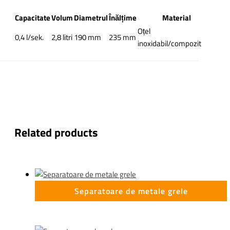
Capacitate
Volum
Diametrul
Înălțime
Material
Oțel
0,4 l/sek.
2,8 litri
190 mm
235 mm
inoxidabil/compozit
Related products
Separatoare de metale grele