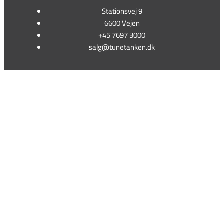
Stationsvej 9
6600 Vejen
+45 7697 3000
salg@tunetanken.dk
This form is temporarily unavailable.