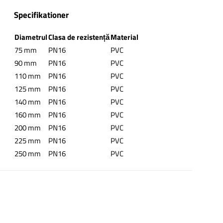
Specifikationer
Diametrul
Clasa de rezistență
Material
75 mm
PN16
PVC
90 mm
PN16
PVC
110 mm
PN16
PVC
125 mm
PN16
PVC
140 mm
PN16
PVC
160 mm
PN16
PVC
200 mm
PN16
PVC
This form is temporarily unavailable.
This form is temporarily unavailable.
225 mm
PN16
PVC
250 mm
PN16
PVC