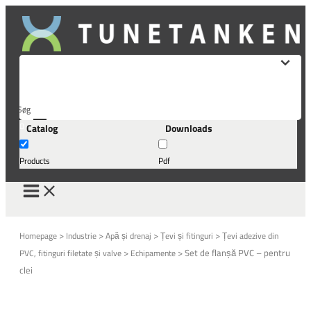
Skip
to
content
Søg
Catalog
Downloads
her...
Products
Pdf
>
>
>
>
Homepage
Industrie
Apă și drenaj
Țevi și fitinguri
Țevi adezive din
>
>
Set de flanșă PVC – pentru
PVC, fitinguri filetate și valve
Echipamente
clei