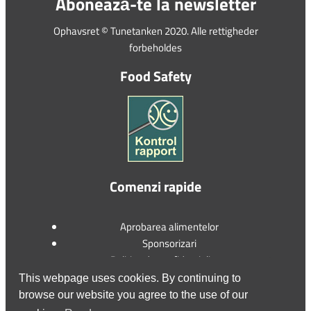
Abonează-te la newsletter
Ophavsret © Tunetanken 2020. Alle rettigheder
forbeholdes
Food Safety
Comenzi rapide
Aprobarea alimentelor
Sponsorizari
Politica de confidențialitate
Politica privind cookie-urile
This webpage uses cookies. By continuing to
browse our website you agree to the use of our
Contactați-ne