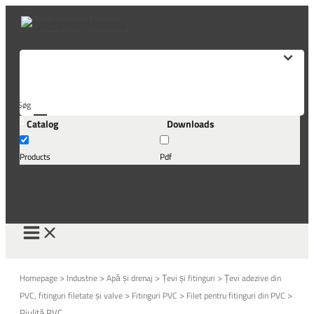
Skip
to
content
Søg
Catalog
Downloads
her...
Products
Pdf
>
>
>
>
Homepage
Industrie
Apă și drenaj
Țevi și fitinguri
Țevi adezive din
>
>
>
PVC, fitinguri filetate și valve
Fitinguri PVC
Filet pentru fitinguri din PVC
Piuliță PVC