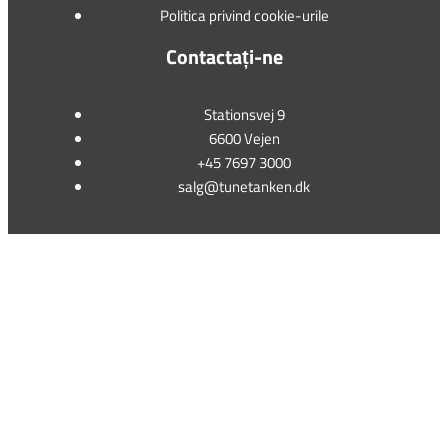
Politica privind cookie-urile
Contactați-ne
Stationsvej 9
6600 Vejen
+45 7697 3000
salg@tunetanken.dk
This form is temporarily unavailable.