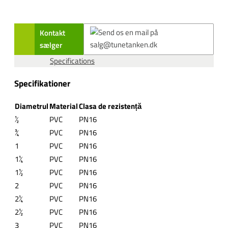
Kontakt
sælger
Specifications
Specifikationer
Diametrul
Material
Clasa de rezistență
½
PVC
PN16
¾
PVC
PN16
1
PVC
PN16
1¼
PVC
PN16
1½
PVC
PN16
2
PVC
PN16
2¼
PVC
PN16
2½
PVC
PN16
3
PVC
PN16