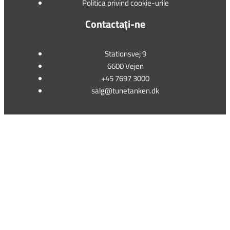
Politica privind cookie-urile
Contactați-ne
Stationsvej 9
6600 Vejen
+45 7697 3000
salg@tunetanken.dk
This form is temporarily unavailable.