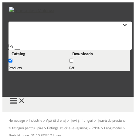
Skip
to
content
Søg
Catalog
Downloads
her...
Products
Pdf
>
>
>
>
Homepage
Industrie
Apă și drenaj
Țevi și fitinguri
Țeavă de presiune
>
>
>
>
și fitinguri pentru lipire
Fittings stuck el-svejsning
PN16
Lang model
Reduktioner PN10.SDR17 Lang