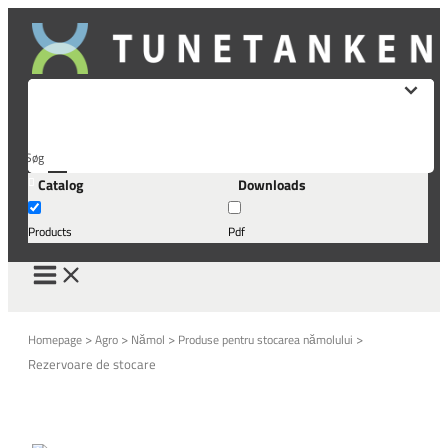
Skip
to
content
Søg
Catalog
Downloads
her...
Products
Pdf
>
>
>
>
Homepage
Agro
Nămol
Produse pentru stocarea nămolului
Rezervoare de stocare