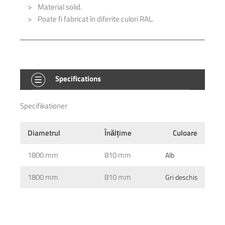
Material solid.
Poate fi fabricat în diferite culori RAL.
This form is temporarily unavailable.
This form is temporarily unavailable.
Specifications
Specifikationer
Diametrul
Înălțime
Culoare
1800 mm
810 mm
Alb
1800 mm
810 mm
Gri deschis