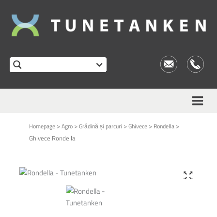
>
>
>
>
>
Homepage
Agro
Grădină și parcuri
Ghivece
Rondella
Ghivece Rondella