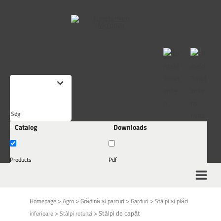
This form is temporarily unavailable.
Søg
Catalog
Downloads
her.
..
Products
Pdf
>
>
>
>
Homepage
Agro
Grădină și parcuri
Garduri
Stâlpi și plăci
>
>
Stâlpi de capăt
inferioare
Stâlpi rotunzi