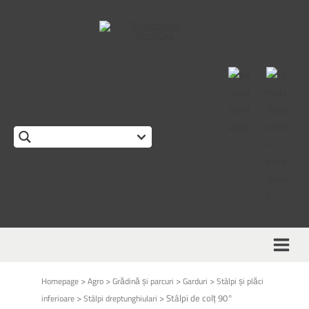
This form is temporarily unavailable.
>
>
>
>
Homepage
Agro
Grădină și parcuri
Garduri
Stâlpi și plăci
>
>
Stâlpi de colț 90°
inferioare
Stâlpi dreptunghiulari