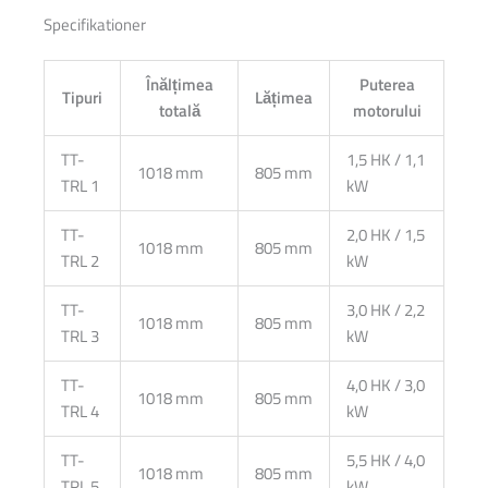
Specifikationer
Înălțimea
Puterea
Tipuri
Lățimea
totală
motorului
TT-
1,5 HK / 1,1
1018 mm
805 mm
TRL 1
kW
TT-
2,0 HK / 1,5
1018 mm
805 mm
TRL 2
kW
TT-
3,0 HK / 2,2
1018 mm
805 mm
TRL 3
kW
TT-
4,0 HK / 3,0
1018 mm
805 mm
TRL 4
kW
TT-
5,5 HK / 4,0
1018 mm
805 mm
TRL 5
kW