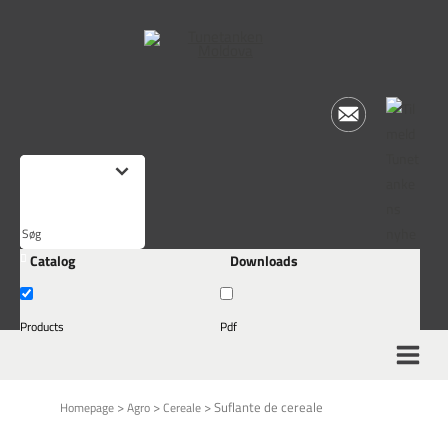
Søg
Catalog
Downloads
her.
..
Products
Pdf
>
>
>
Suflante de cereale
Homepage
Agro
Cereale