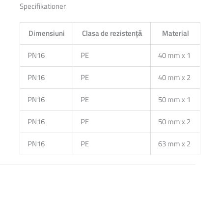
Specifikationer
Dimensiuni
Clasa de rezistență
Material
PN16
PE
40 mm x 1
PN16
PE
40 mm x 2
PN16
PE
50 mm x 1
PN16
PE
50 mm x 2
PN16
PE
63 mm x 2