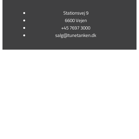
Stationsvej 9
6600 Vejen
+45 7697 3000
salg@tunetanken.dk
This form is temporarily unavailable.