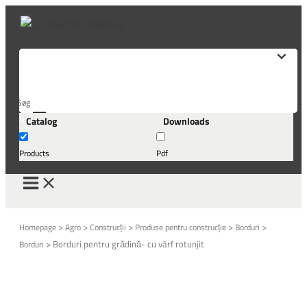
Skip
to
content
Søg
Catalog
Downloads
her...
Products
Pdf
>
>
>
>
>
Homepage
Agro
Construcții
Produse pentru construcție
Borduri
>
Borduri pentru grădină- cu vârf rotunjit
Borduri