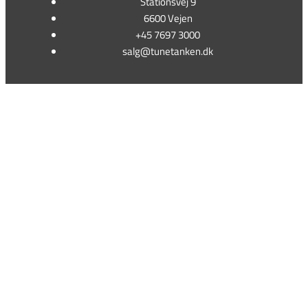
Stationsvej 9
6600 Vejen
+45 7697 3000
salg@tunetanken.dk
This form is temporarily unavailable.
This form is temporarily unavailable.