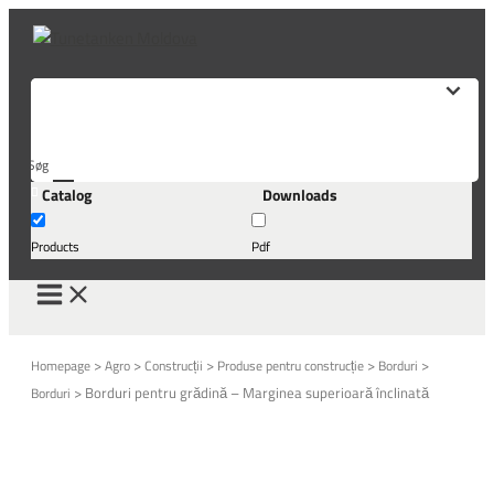
Skip
to
content
Søg
Catalog
Downloads
her...
Products
Pdf
>
>
>
>
>
Homepage
Agro
Construcții
Produse pentru construcție
Borduri
>
Borduri pentru grădină – Marginea superioară înclinată
Borduri