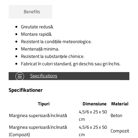
Benefits
Greutate redusă.
Montare rapidă.
Rezistent la condițiile meteorologice.
Mentenață minima.
Rezistent la substanțele chimice.
Fabricat în culori standard, gri deschis sau gri închis.
Specifications
Specifikationer
Tipuri
Dimensiune
Material
4,5/6 x 25 x 50
Marginea superioară înclinată
Beton
cm
Marginea superioară înclinată
4,5/6 x 25 x 50
Compozit
(Compozit)
cm