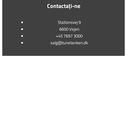
Contactați-ne
Stationsvej 9
6600 Vejen
+45 7697 3000
salg@tunetanken.dk
This form is temporarily unavailable.
This form is temporarily unavailable.