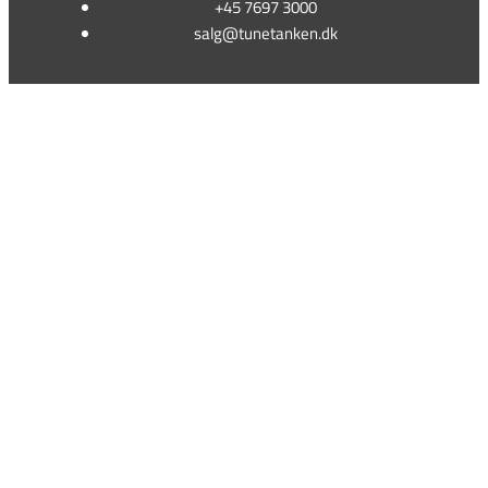
+45 7697 3000
salg@tunetanken.dk
This form is temporarily unavailable.
This form is temporarily unavailable.