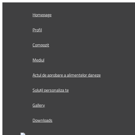
Skip
to
Homepage
content
Profil
Compozit
Mediul
Actul de aprobare a alimentelor daneze
Soluțil personaliza te
Gallery
Downloads