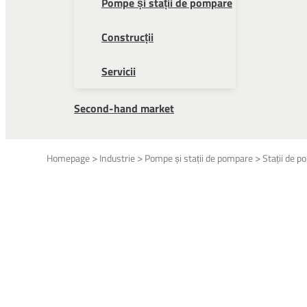
Pompe și stații de pompare
Construcții
Servicii
Second-hand market
>
>
>
Homepage
Industrie
Pompe și stații de pompare
Stații de 