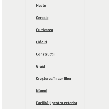
Heste
Cereale
Cultivarea
Clădiri
Construcții
Grajd
Creșterea în aer liber
Nămol
Facilități pentru exterior